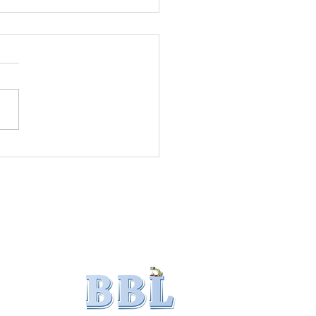
司胡專利師在2024台灣
大會的演講 請多指教!
://www.youtube.com/watch?
6OoRnz_4_4 資安產品的專利
與挑戰 胡世銘 / 威聯通科技
智權部 專利師 當你費盡心思
出資安產品來保護客戶的資料
卻未想到要保護自己的資安產
若是研發心血因此被對手複製
就後悔莫...