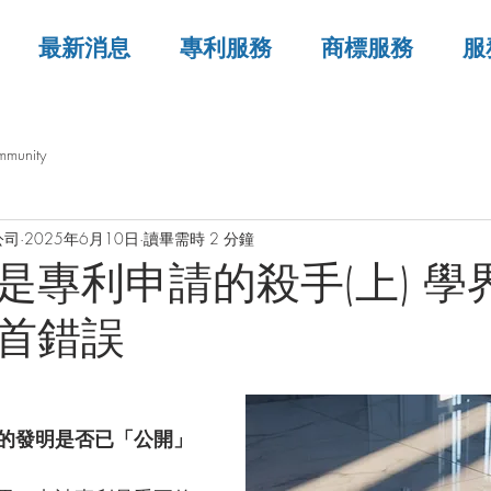
最新消息
專利服務
商標服務
服
mmunity
公司
2025年6月10日
讀畢需時 2 分鐘
是專利申請的殺手(上) 學
首錯誤
的發明是否已「公開」