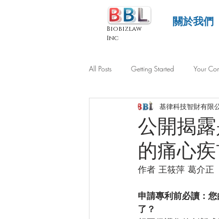
關於我們
Biobizlaw
Inc
All Posts
Getting Started
Your Co
基律科技智財有限
公開揭露
的痛心疾
作者 王筱萍 葛介正
申請專利前必讀：您
了？