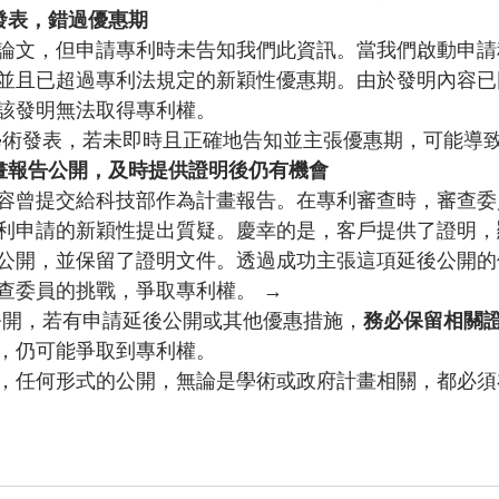
發表，錯過優惠期
論文，但申請專利時未告知我們此資訊。當我們啟動申請
並且已超過專利法規定的新穎性優惠期。由於發明內容已
該發明無法取得專利權。
學術發表，若未即時且正確地告知並主張優惠期，可能導
畫報告公開，及時提供證明後仍有機會
容曾提交給科技部作為計畫報告。在專利審查時，審查委
利申請的新穎性提出質疑。慶幸的是，客戶提供了證明，
公開，並保留了證明文件。透過成功主張這項延後公開的
查委員的挑戰，爭取專利權。 →
公開，若有申請延後公開或其他優惠措施，
務必保留相關
，仍可能爭取到專利權。
，任何形式的公開，無論是學術或政府計畫相關，都必須