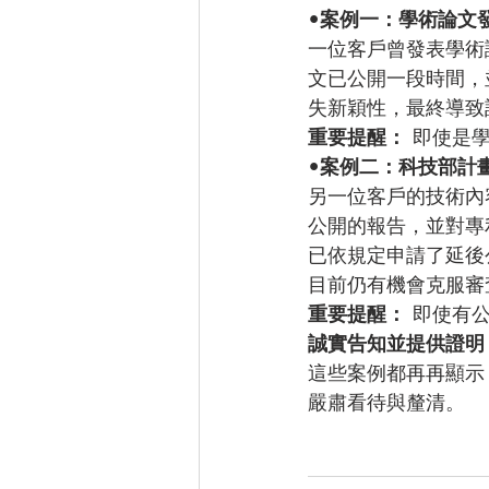
•
案例一：學術論文
一位客戶曾發表學術
文已公開一段時間，
失新穎性，最終導致
重要提醒：
 即使是
•
案例二：科技部計
另一位客戶的技術內
公開的報告，並對專
已依規定申請了延後
目前仍有機會克服審
重要提醒：
 即使有
誠實告知並提供證明
這些案例都再再顯示
嚴肅看待與釐清。