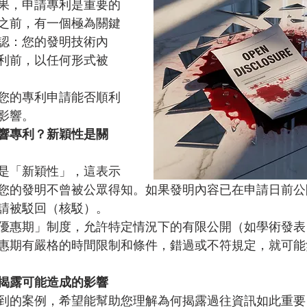
果，申請專利是重要的
之前，有一個極為關鍵
認：您的發明技術內
利前，以任何形式被
您的專利申請能否順利
影響。
響專利？新穎性是關
是「新穎性」，這表示
您的發明不曾被公眾得知。如果發明內容已在申請日前公
請被駁回（核駁）。
優惠期」制度，允許特定情況下的有限公開（如學術發表
惠期有嚴格的時間限制和條件，錯過或不符規定，就可能
揭露可能造成的影響
到的案例，希望能幫助您理解為何揭露過往資訊如此重要