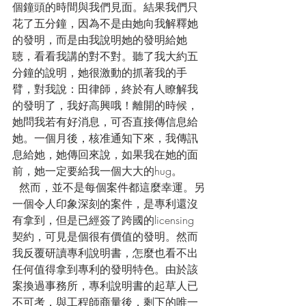
個鐘頭的時間與我們見面。結果我們只
花了五分鐘，因為不是由她向我解釋她
的發明，而是由我說明她的發明給她
聴，看看我講的對不對。聽了我大約五
分鐘的說明，她很激動的抓著我的手
臂，對我說：田律師，終於有人瞭解我
的發明了，我好高興哦！離開的時候，
她問我若有好消息，可否直接傳信息給
她。一個月後，核准通知下來，我傳訊
息給她，她傳回來說，如果我在她的面
前，她一定要給我一個大大的hug。
  然而，並不是每個案件都這麼幸運。另
一個令人印象深刻的案件，是專利還沒
有拿到，但是已經簽了跨國的licensing 
契約，可見是個很有價值的發明。然而
我反覆研讀專利說明書，怎麼也看不出
任何值得拿到專利的發明特色。由於該
案換過事務所，專利說明書的起草人已
不可考，與工程師商量後，剩下的唯一