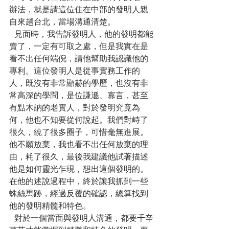
辦法，就是請這位住在中部的發明人親
自來趟台北，當場溝通清楚。
  見面時，我告訴發明人，他的發明都能
賣了，一定有可取之處，但是我實在是
看不出任何端倪，請他幫助我認識他的
專利。這位發明人是從事實務工作的
人，既沒有非常顯赫的學歷，也沒有非
常高深的學問，是位謙遜、寡言，甚至
有點木訥的老實人，對於發明究竟為
何，他也不知要從何說起。我們對峙了
很久，繞了很多圈子，可惜毫無進展。
他不願放棄，我也看不出任何放棄的理
由，耗了很久，最後我建議他試著描述
他是如何靈光乍現，想出這個發明的。
在他的述說過程中，終於讓我抓到一些
蛛絲馬跡，經過反覆的確認，總算找到
他的發明精髓和特色。
  對於一個當面與發明人溝通，都要千辛