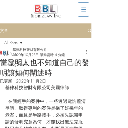
Biobizlaw Inc
文章
All Posts
基律科技智財有限公司
All Posts
2020年10月28日
讀畢需時 4 分鐘
當發明人也不知道自己的發
Getting Started
明該如何闡述時
Your Community
已更新：
2022年11月2日
基律科技智財有限公司美國律師
  在我經手的案件中，一些透過電詢釐清
爭議、取得專利的案件是拖了好幾年的
老案，而且是半路接手，必須先認識申
請的發明究竟為何，才能找出無法克服