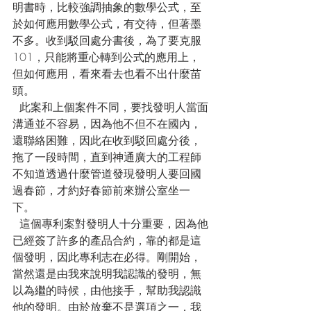
明書時，比較強調抽象的數學公式，至
於如何應用數學公式，有交待，但著墨
不多。收到駁回處分書後，為了要克服
101，只能將重心轉到公式的應用上，
但如何應用，看來看去也看不出什麼苗
頭。
  此案和上個案件不同，要找發明人當面
溝通並不容易，因為他不但不在國內，
還聯絡困難，因此在收到駁回處分後，
拖了一段時間，直到神通廣大的工程師
不知道透過什麼管道發現發明人要回國
過春節，才約好春節前來辦公室坐一
下。
  這個專利案對發明人十分重要，因為他
已經簽了許多的產品合約，靠的都是這
個發明，因此專利志在必得。剛開始，
當然還是由我來說明我認識的發明，無
以為繼的時候，由他接手，幫助我認識
他的發明。由於放棄不是選項之一，我