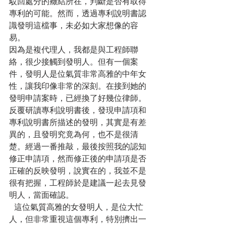
駁回處分的癥結所在，判斷是否有取得
專利的可能。然而，透過專利說明書認
識發明這檔事，未必如大家想像的容
易。
因為是複代理人，我都是與工程師聯
絡，很少接觸到發明人。但有一個案
件，發明人是位氣質非常高雅的中年女
性，讓我印像非常的深刻。在接到她的
發明申請案時，已經換了好幾位律師。
反覆研讀專利說明書後，發現申請項和
專利說明書所描述的發明，其實是有差
異的，且發明究竟為何，也不是很清
楚。經過一番推敲，最後按照我的認知
修正申請項，然而修正後的申請項是否
正確的反映發明，說實在的，我並不是
很有把握，工程師於是建議一起去見發
明人，當面確認。
  這位氣質高雅的女發明人，是位大忙
人，但非常重視這個專利，特別擠出一