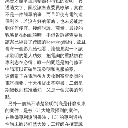
萬苦才能掌握到精髓和特色的發明，要
透過文字、圖說讓審查委員瞭解，實在
不是一件簡單的事，而且即使有電詢這
個利器，若沒有好的策略，也未必能討
到任何便宜。幾經討論、商量，最後的
戰略是在約面談時，不但告訴審查委員
該案已經簽了跨國的licensing契約，並且
會寄一個影片給他看，讓他見識一下該
項發明的驚人功效，把電詢的重點鎖在
專利志在必得，唯一的問題是如何修正
申請項以正確呈現發明和克服前案。
這個案子在電詢後九天收到審查委員的
電詢摘要，十天後提出答辯書，二個星
期後收到核准通知，又是一個完美的句
點。
  另外一個搞不清楚發明到底是什麼東東
的案件，是被101大地震掃到的案件。
在準備專利說明書時，101的專利適格
性尚未掀起軒然大波，工程師在撰寫說