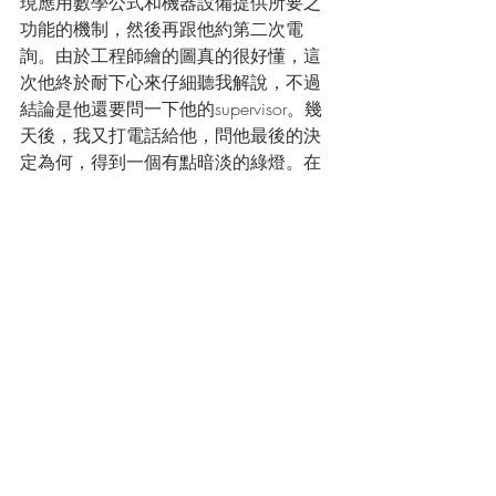
現應用數學公式和機器設備提供所要之
功能的機制，然後再跟他約第二次電
詢。由於工程師繪的圖真的很好懂，這
次他終於耐下心來仔細聽我解說，不過
結論是他還要問一下他的supervisor。幾
天後，我又打電話給他，問他最後的決
定為何，得到一個有點暗淡的綠燈。在
提出答辯書後，過了二個多月，終於收
到核准通知。
  在專利申請的過程中，原則上都是透過
文字、圖說來呈現所要申請的發明。然
而不論是文字或圖說，甚至是文字加圖
說，都還是有其限制性，往往無法忠實
的呈現發明的原貌或精髓。律師和律師
的立場一致，一位律師看另一位律師撰
寫的專利說明書，都未必能充分瞭解申
請的發明究竟是什麼東東，更何況立場
不同的審查委員？由此可見在專利申請
過程中電詢的重要性，也可以理解