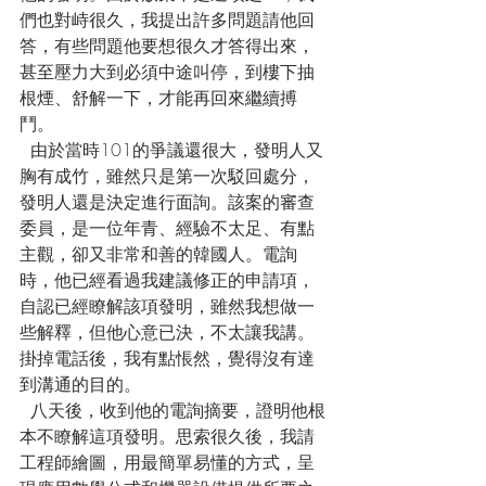
們也對峙很久，我提出許多問題請他回
答，有些問題他要想很久才答得出來，
甚至壓力大到必須中途叫停，到樓下抽
根煙、舒解一下，才能再回來繼續搏
鬥。
  由於當時101的爭議還很大，發明人又
胸有成竹，雖然只是第一次駁回處分，
發明人還是決定進行面詢。該案的審查
委員，是一位年青、經驗不太足、有點
主觀，卻又非常和善的韓國人。電詢
時，他已經看過我建議修正的申請項，
自認已經瞭解該項發明，雖然我想做一
些解釋，但他心意已決，不太讓我講。
掛掉電話後，我有點悵然，覺得沒有達
到溝通的目的。
  八天後，收到他的電詢摘要，證明他根
本不瞭解這項發明。思索很久後，我請
工程師繪圖，用最簡單易懂的方式，呈