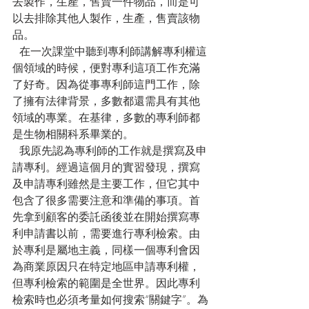
去製作，生產，售賣一件物品，而是可
以去排除其他人製作，生產，售賣該物
品。
  在一次課堂中聽到專利師講解專利權這
個領域的時候，便對專利這項工作充滿
了好奇。因為從事專利師這門工作，除
了擁有法律背景，多數都還需具有其他
領域的專業。在基律，多數的專利師都
是生物相關科系畢業的。
  我原先認為專利師的工作就是撰寫及申
請專利。經過這個月的實習發現，撰寫
及申請專利雖然是主要工作，但它其中
包含了很多需要注意和準備的事項。首
先拿到顧客的委託函後並在開始撰寫專
利申請書以前，需要進行專利檢索。由
於專利是屬地主義，同樣一個專利會因
為商業原因只在特定地區申請專利權，
但專利檢索的範圍是全世界。因此專利
檢索時也必須考量如何搜索“關鍵字”。為