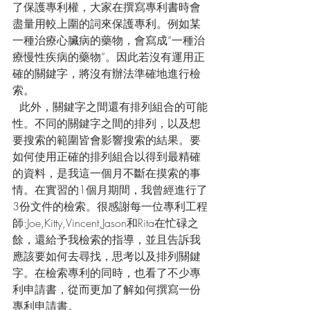
了保護專利權，大家在撰寫專利書時會
盡量用較上圍的詞來保護專利。例如某
一種治療心臟病的藥物，會寫成“一種治
療慢性疾病的藥物”。因此若沒有運用正
確的關鍵字，將沒有辦法準確地進行檢
索。
  此外，關鍵字之間還有排列組合的可能
性。不同的關鍵字之間的排列，以及想
要搜索的範圍皆會影響搜索的結果。要
如何使用正確的排列組合以得到最精確
的資料，是我這一個月不斷在摸索的事
情。在實習的1個月期間，我曾經進行了
3份文件的檢索。很感謝每一位專利工程
師:Joe,Kitty,Vincent,Jason和Rita在忙碌之
餘，還給予我檢索的指導，並且告訴我
應該要如何去尋找，思考以及排列關鍵
字。在檢索專利的同時，也看了不少專
利申請書，從而更加了解如何撰寫一份
專利申請書。