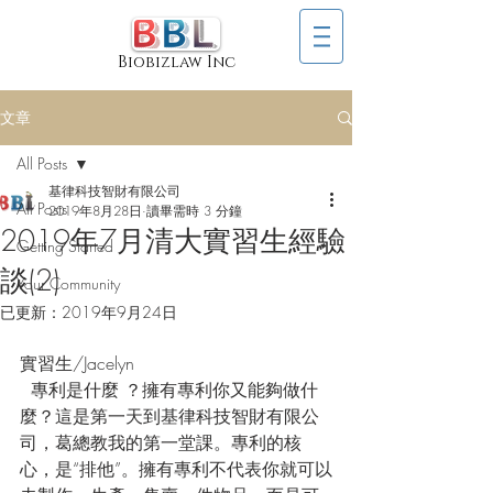
Biobizlaw Inc
文章
All Posts
基律科技智財有限公司
All Posts
2019年8月28日
讀畢需時 3 分鐘
2019年7月清大實習生經驗
Getting Started
談(2)
Your Community
已更新：
2019年9月24日
實習生/Jacelyn
  專利是什麼 ？擁有專利你又能夠做什
麼？這是第一天到基律科技智財有限公
司，葛總教我的第一堂課。專利的核
心，是“排他”。擁有專利不代表你就可以