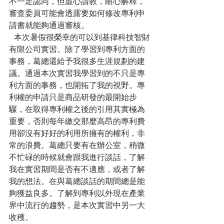
不一定認同，但虛心請教，耐心解釋，
審查委員可能會透露要如何修改專利申
請書就能夠通過審核。
  本次暑假很榮幸的可以到基律科技智財
有限公司實習。除了學習到專利方面的
事務，葛總還給予我很多生涯規劃的建
議。通過本次實習我學習到的不只是專
利方面的事務，也開拓了我的視野。專
利權的申請只是商品研發的最開始步
驟，在取得專利權之後的引用其實極為
重要，否則每年繳交那麼高昂的專利費
用卻沒有好好的利用所擁有的權利，非
常的浪費。葛總只要有在辦公室，稍微
不忙碌的時候就會跟我進行談話，了解
我在實習期間是否有不適應，或者了解
我的想法。在與葛總談話的期間總是能
夠獲益良多。了解到專利以外現在產業
界中流行的趨勢，是本次實習中另一大
收穫。