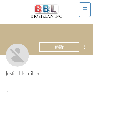
Biobizlaw Inc
更多動作
追蹤
Justin Hamilton